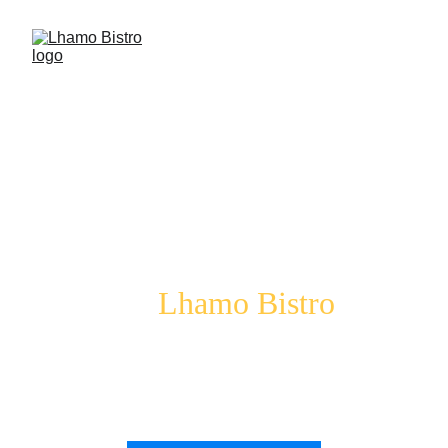
Authentieke 
Tibetaanse keuken 
bij
Lhamo Bistro
Ervaar de warme en vriendelijke omgeving 
van ons authentieke Tibetaanse restaurant.