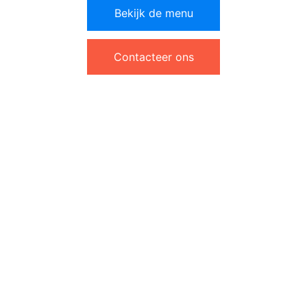
Bekijk de menu
Contacteer ons
Authentieke 
Tibetaans