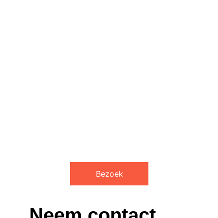
Ervaar de warme, vriendelijke sfeer en 
heerlijke vers bereide Tibetaanse 
gerechten in ons authentieke restaurant.
Bezoek
Neem contact